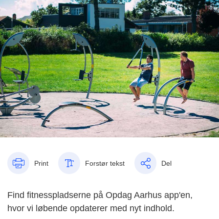
Print
Forstør tekst
Del
Find
fitnesspladserne på
Opdag Aarhus app'en,
hvor vi løbende opdaterer med nyt indhold.