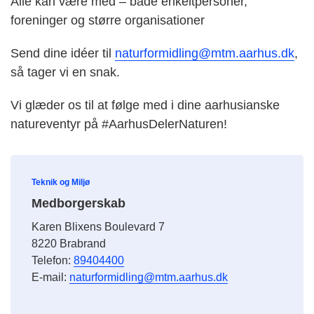
Alle kan være med – både enkeltpersoner,
foreninger og større organisationer
Send dine idéer til
naturformidling@mtm.aarhus.dk
,
så tager vi en snak.
Vi glæder os til at følge med i dine aarhusianske
natureventyr på #AarhusDelerNaturen!
Teknik og Miljø
Medborgerskab
Karen Blixens Boulevard 7
8220 Brabrand
Telefon:
89404400
E-mail:
naturformidling@mtm.aarhus.dk