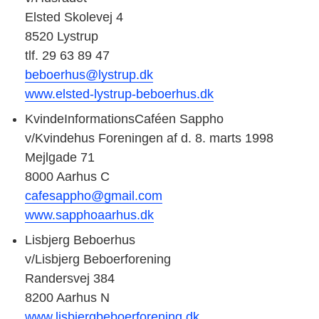
Elsted Skolevej 4
8520 Lystrup
tlf. 29 63 89 47
beboerhus@lystrup.dk
www.elsted-lystrup-beboerhus.dk
KvindeInformationsCaféen Sappho
v/Kvindehus Foreningen af d. 8. marts 1998
Mejlgade 71
8000 Aarhus C
cafesappho@gmail.com
www.sapphoaarhus.dk
Lisbjerg Beboerhus
v/Lisbjerg Beboerforening
Randersvej 384
8200 Aarhus N
www.lisbjergbeboerforening.dk