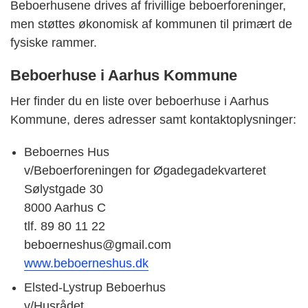
Beboerhusene drives af frivillige beboerforeninger,
men støttes økonomisk af kommunen til primært de
fysiske rammer.
Beboerhuse i Aarhus Kommune
Her finder du en liste over beboerhuse i Aarhus
Kommune, deres adresser samt kontaktoplysninger:
Beboernes Hus
v/Beboerforeningen for Øgadegadekvarteret
Sølystgade 30
8000 Aarhus C
tlf. 89 80 11 22
beboerneshus@gmail.com
www.beboerneshus.dk
Elsted-Lystrup Beboerhus
v/Husrådet