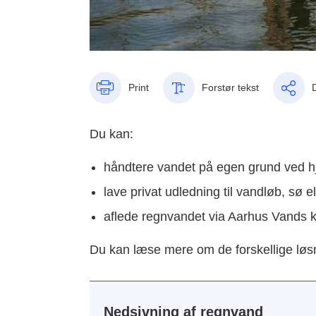
Print
Forstør tekst
Du kan:
håndtere vandet på egen grund ved hj
lave privat udledning til vandløb, sø e
aflede regnvandet via Aarhus Vands 
Du kan læse mere om de forskellige løs
Nedsivning af regnvand