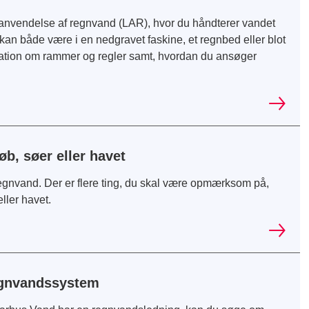
ng/anvendelse af regnvand (LAR), hvor du håndterer vandet
an både være i en nedgravet faskine, et regnbed eller blot
ation om rammer og regler samt, hvordan du ansøger
øb, søer eller havet
 regnvand. Der er flere ting, du skal være opmærksom på,
eller havet.
regnvandssystem