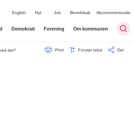
English
Nyt
Job
Beredskab
Abonnementsside
d
Demokrati
Forening
Om kommunen
Print
Forstør tekst
Del
med det?