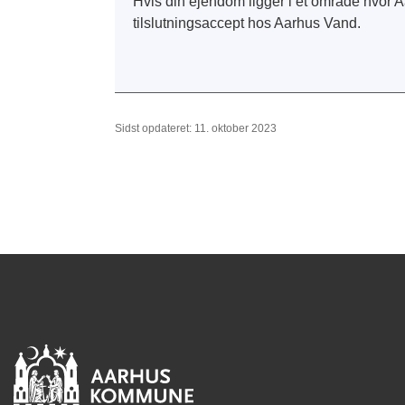
Hvis din ejendom ligger i et område hvor
tilslutningsaccept hos Aarhus Vand.
Sidst opdateret: 11. oktober 2023