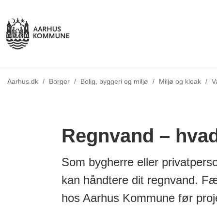
Aarhus.dk
/
Borger
/
Bolig, byggeri og miljø
/
Miljø og kloak
/
V
Regnvand – hvad
Som bygherre eller privatperso
kan håndtere dit regnvand. Fæl
hos Aarhus Kommune før proj