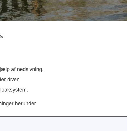
Del
ælp af nedsivning.
ller dræn.
kloaksystem.
ninger herunder.