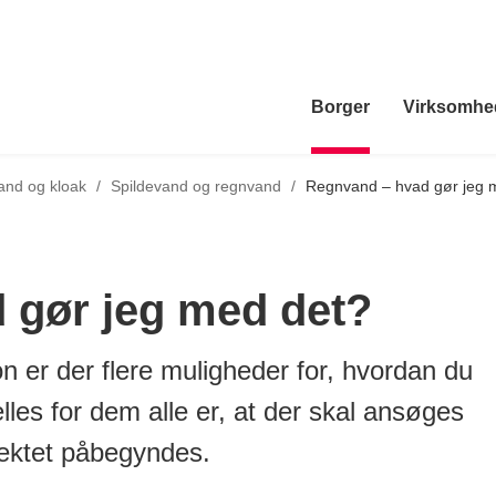
Borger
Virksomhe
Tilbage til
and og kloak
/
Spildevand og regnvand
/
Regnvand – hvad gør jeg 
 gør jeg med det?
n er der flere muligheder for, hvordan du
les for dem alle er, at der skal ansøges
ektet påbegyndes.