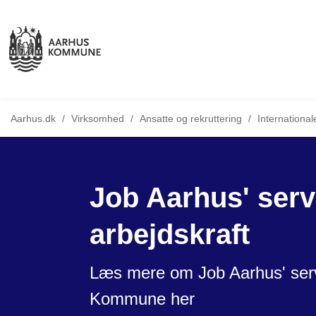
Tilbage til
Aarhus.dk
/
Virksomhed
/
Ansatte og rekruttering
/
Internationa
Job Aarhus' servi
arbejdskraft
Læs mere om Job Aarhus' servic
Kommune her