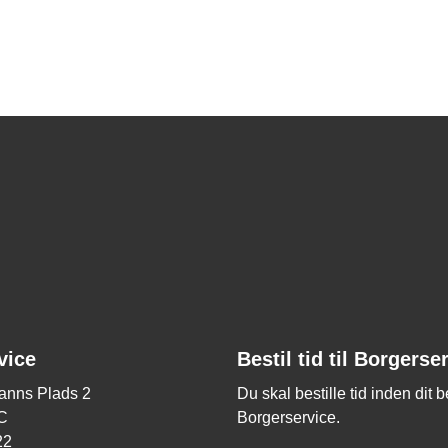
vice
Bestil tid til Borgerse
nns Plads 2
Du skal bestille tid inden dit 
C
Borgerservice.
22