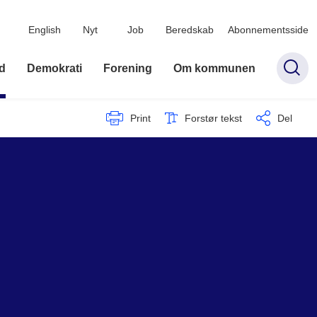
English
Nyt
Job
Beredskab
Abonnementsside
d
Demokrati
Forening
Om kommunen
Print
Forstør tekst
Del