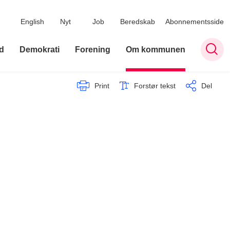
English
Nyt
Job
Beredskab
Abonnementsside
d
Demokrati
Forening
Om kommunen
Print
Forstør tekst
Del