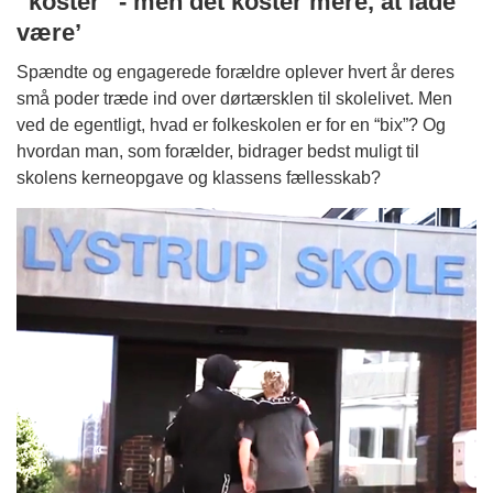
“koster” - men det koster mere, at lade
være’
Spændte og engagerede forældre oplever hvert år deres
små poder træde ind over dørtærsklen til skolelivet. Men
ved de egentligt, hvad er folkeskolen er for en “bix”? Og
hvordan man, som forælder, bidrager bedst muligt til
skolens kerneopgave og klassens fællesskab?