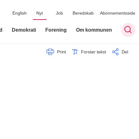
English
Nyt
Job
Beredskab
Abonnementsside
d
Demokrati
Forening
Om kommunen
Print
Forstør tekst
Del