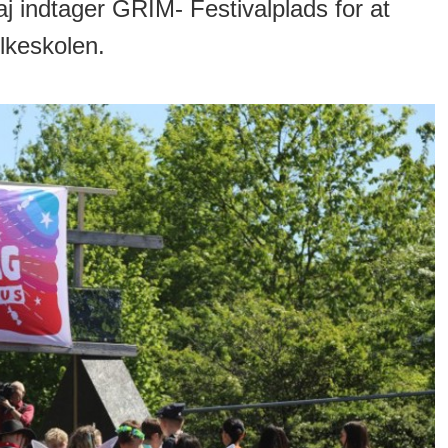
j indtager GRIM- Festivalplads for at
olkeskolen.