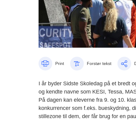
Print
Forstør tekst
I år byder Sidste Skoledag på et bredt 
og kendte navne som KESI, Tessa, MAS 
På dagen kan eleverne fra 9. og 10. kla
konkurrencer som f.eks. bueskydning, dis
stillezone til dem, der får brug for en pa