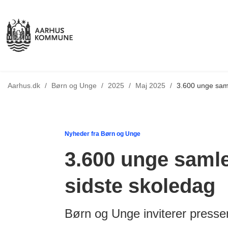
Tilbage til
Aarhus.dk
/
Børn og Unge
/
2025
/
Maj 2025
/
3.600 unge saml
Nyheder fra Børn og Unge
3.600 unge samles
sidste skoledag
Børn og Unge inviterer press