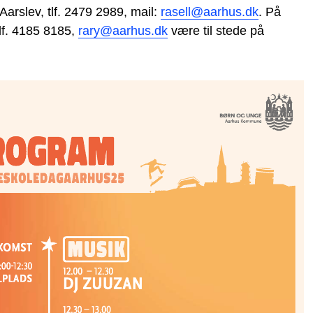
rslev, tlf. 2479 2989, mail:
rasell@aarhus.dk
. På
lf. 4185 8185,
rary@aarhus.dk
være til stede på