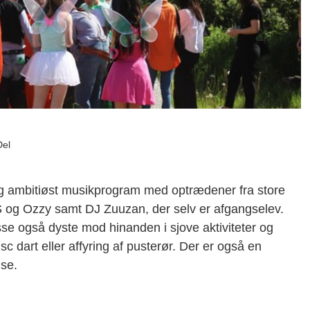
Del
og ambitiøst musikprogram med optrædener fra store
og Ozzy samt DJ Zuuzan, der selv er afgangselev.
sse også dyste mod hinanden i sjove aktiviteter og
c dart eller affyring af pusterør. Der er også en
use.