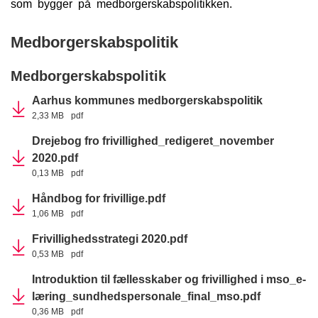
som bygger på medborgerskabspolitikken.
Medborgerskabspolitik
Medborgerskabspolitik
Aarhus kommunes medborgerskabspolitik
2,33 MB
pdf
Drejebog fro frivillighed_redigeret_november
2020.pdf
0,13 MB
pdf
Håndbog for frivillige.pdf
1,06 MB
pdf
Frivillighedsstrategi 2020.pdf
0,53 MB
pdf
Introduktion til fællesskaber og frivillighed i mso_e-
læring_sundhedspersonale_final_mso.pdf
0,36 MB
pdf