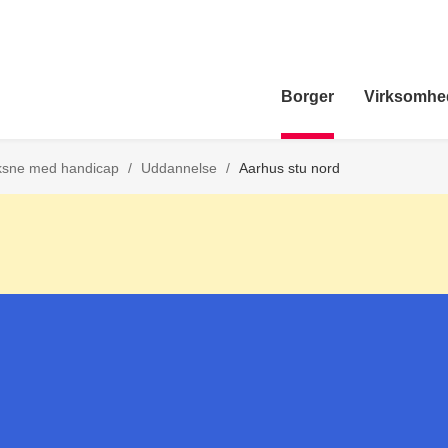
Borger
Virksomhe
Tilbage til
ksne med handicap
/
Uddannelse
/
Aarhus stu nord