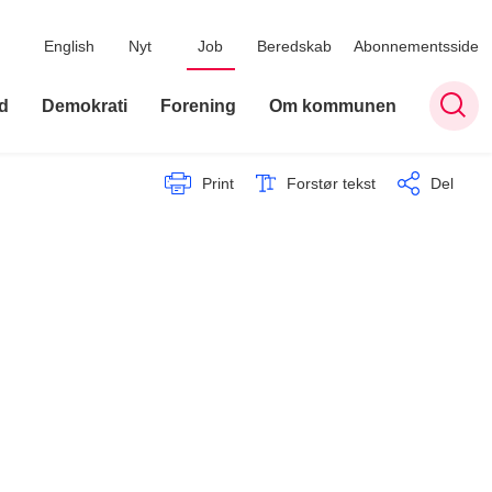
English
Nyt
Job
Beredskab
Abonnementsside
d
Demokrati
Forening
Om kommunen
Print
Forstør tekst
Del