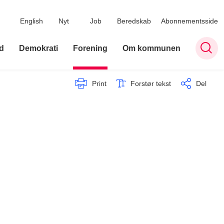
English
Nyt
Job
Beredskab
Abonnementsside
d
Demokrati
Forening
Om kommunen
Print
Forstør tekst
Del