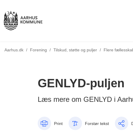
Tilbage til
Aarhus.dk
/
Forening
/
Tilskud, støtte og puljer
/
Flere fællessk
GENLYD-puljen
Læs mere om GENLYD i Aarh
Print
Forstør tekst