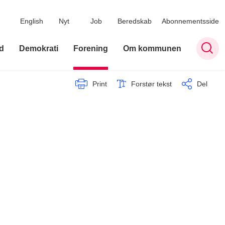
English
Nyt
Job
Beredskab
Abonnementsside
d
Demokrati
Forening
Om kommunen
Print
Forstør tekst
Del