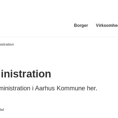
Borger
Virksomhe
stration
nistration
nistration i Aarhus Kommune her.
Del