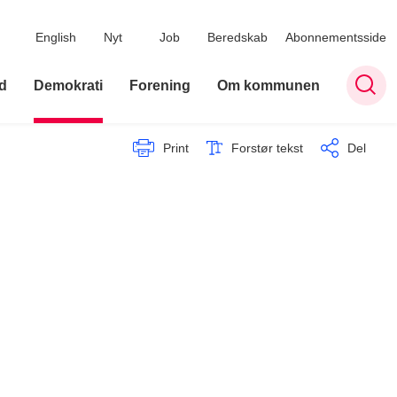
English
Nyt
Job
Beredskab
Abonnementsside
d
Demokrati
Forening
Om kommunen
Print
Forstør tekst
Del