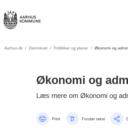
Tilbage til
Aarhus.dk
/
Demokrati
/
Politikker og planer
/
Økonomi og admini
Økonomi og admi
Læs mere om Økonomi og admi
Print
Forstør tekst