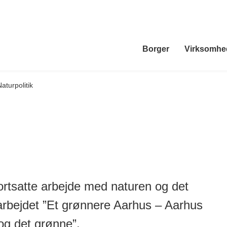
Borger
Virksomhe
aturpolitik
tsatte arbejde med naturen og det
arbejdet ”Et grønnere Aarhus – Aarhus
og det grønne”.