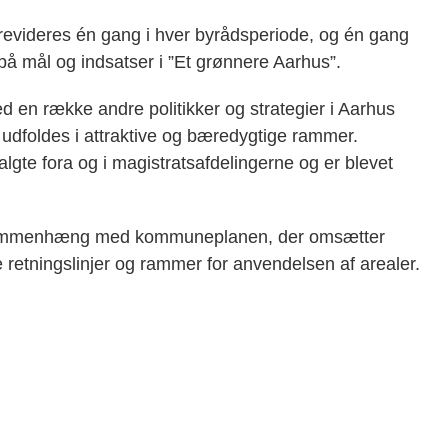
 revideres én gang i hver byrådsperiode, og én gang
 på mål og indsatser i ”Et grønnere Aarhus”.
 en række andre politikker og strategier i Aarhus
dfoldes i attraktive og bæredygtige rammer.
valgte fora og i magistratsafdelingerne og er blevet
i sammenhæng med kommuneplanen, der omsætter
e retningslinjer og rammer for anvendelsen af arealer.