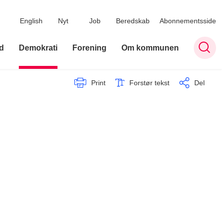
English
Nyt
Job
Beredskab
Abonnementsside
d
Demokrati
Forening
Om kommunen
Print
Forstør tekst
Del