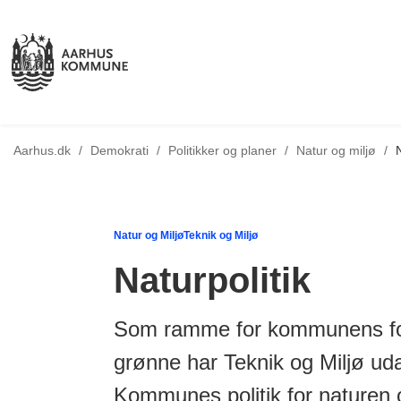
Tilbage til
Aarhus.dk
/
Demokrati
/
Politikker og planer
/
Natur og miljø
/
N
Natur og Miljø
Teknik og Miljø
Naturpolitik
Som ramme for kommunens for
grønne har Teknik og Miljø ud
Kommunes politik for naturen 