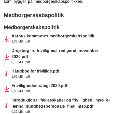
som bygger på medborgerskabspolitikken.
Medborgerskabspolitik
Medborgerskabspolitik
Aarhus kommunes medborgerskabspolitik
2,33 MB
pdf
Drejebog fro frivillighed_redigeret_november
2020.pdf
0,13 MB
pdf
Håndbog for frivillige.pdf
1,06 MB
pdf
Frivillighedsstrategi 2020.pdf
0,53 MB
pdf
Introduktion til fællesskaber og frivillighed i mso_e-
læring_sundhedspersonale_final_mso.pdf
0,36 MB
pdf