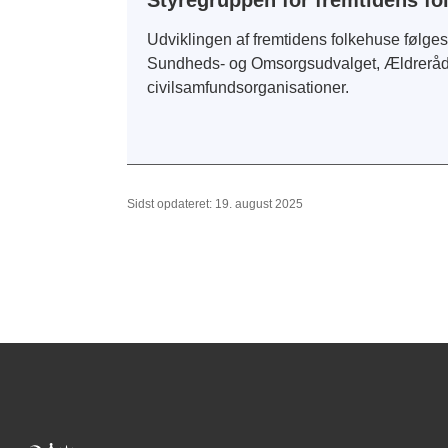
Styregruppen for fremtidens fo
Udviklingen af fremtidens folkehuse følge
Sundheds- og Omsorgsudvalget, Ældreråde
civilsamfundsorganisationer.
Sidst opdateret: 19. august 2025