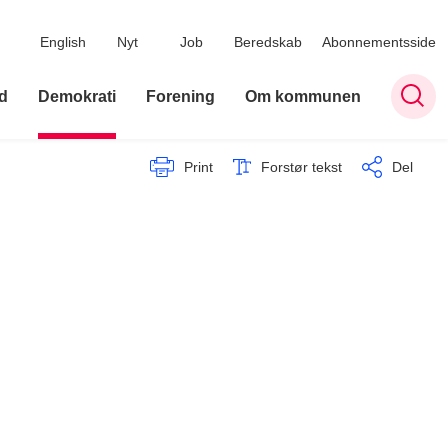
English
Nyt
Job
Beredskab
Abonnementsside
d
Demokrati
Forening
Om kommunen
Print
Forstør tekst
Del