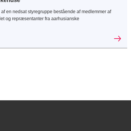
lkehuse
s af en nedsat styregruppe bestående af medlemmer af
t og repræsentanter fra aarhusianske