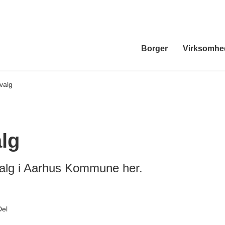
Borger
Virksomhe
valg
alg
alg i Aarhus Kommune her.
Del