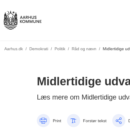
Tilbage til
Aarhus.dk
/
Demokrati
/
Politik
/
Råd og nævn
/
Midlertidige ud
Midlertidige udv
Læs mere om Midlertidige udv
Print
Forstør tekst