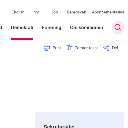
English
Nyt
Job
Beredskab
Abonnementsside
d
Demokrati
Forening
Om kommunen
Print
Forstør tekst
Del
Sekretariatet