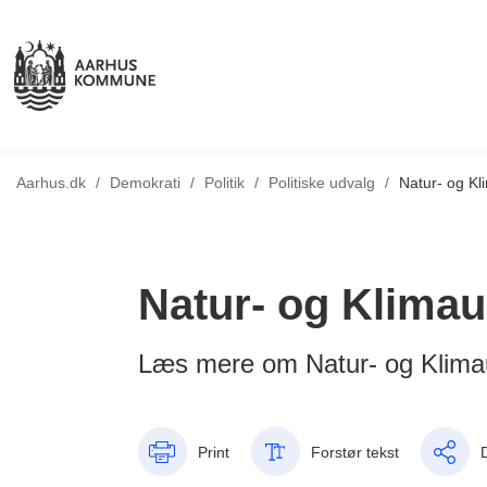
Tilbage til
Aarhus.dk
/
Demokrati
/
Politik
/
Politiske udvalg
/
Natur- og Kl
Natur- og Klimau
Læs mere om Natur- og Klima
Print
Forstør tekst