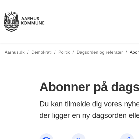
Tilbage til
Aarhus.dk
/
Demokrati
/
Politik
/
Dagsorden og referater
/
Abon
Abonner på dagso
Du kan tilmelde dig vores nyhe
der ligger en ny dagsorden eller