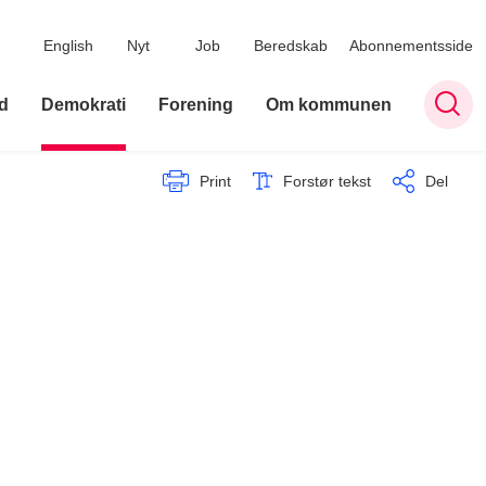
English
Nyt
Job
Beredskab
Abonnementsside
d
Demokrati
Forening
Om kommunen
Print
Forstør tekst
Del