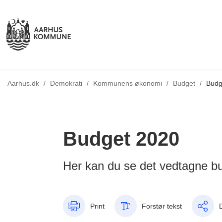
Tilbage til
Aarhus.dk
/
Demokrati
/
Kommunens økonomi
/
Budget
/
Budg
Budget 2020
Her kan du se det vedtagne b
Print
Forstør tekst