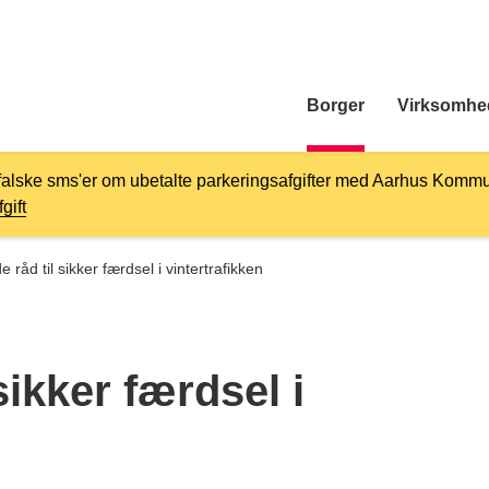
Borger
Virksomhe
falske sms'er om ubetalte parkeringsafgifter med Aarhus Kommu
gift
e råd til sikker færdsel i vintertrafikken
sikker færdsel i