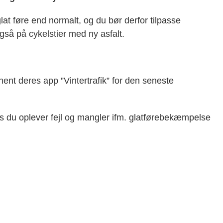
glat føre end normalt, og du bør derfor tilpasse
så på cykelstier med ny asfalt.
r hent deres app ”Vintertrafik” for den seneste
s du oplever fejl og mangler ifm. glatførebekæmpelse