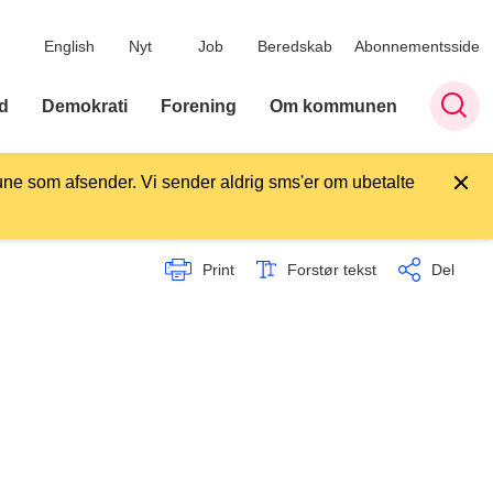
English
Nyt
Job
Beredskab
Abonnementsside
d
Demokrati
Forening
Om kommunen
ne som afsender. Vi sender aldrig sms'er om ubetalte
Print
Forstør tekst
Del