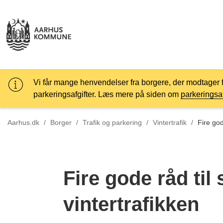
Vi får mange henvendelser fra borgere, der modtager 
parkeringsafgifter. Læs mere på siden om
parkeringsaf
Tilbage til
Aarhus.dk
/
Borger
/
Trafik og parkering
/
Vintertrafik
/
Fire god
Fire gode råd til 
vintertrafikken