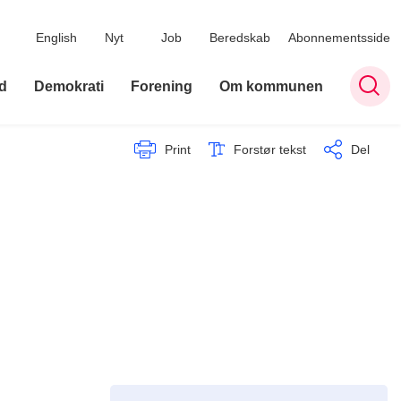
English
Nyt
Job
Beredskab
Abonnementsside
d
Demokrati
Forening
Om kommunen
Print
Forstør tekst
Del