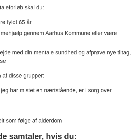
aleforløb skal du:
 fyldt 65 år
emmehjælp gennem Aarhus Kommune eller være
rbejde med din mentale sundhed og afprøve nye tiltag,
lse
 af disse grupper:
di jeg har mistet en nærtstående, er i sorg over
elt som følge af alderdom
de samtaler, hvis du: