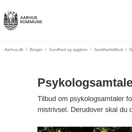
T
Aarhus.dk
/
Borger
/
Sundhed og sygdom
/
Sundhedstilbud
/
N
Psykologsamtaler
Tilbud om psykologsamtaler for
mistrivsel. Derudover skal du o