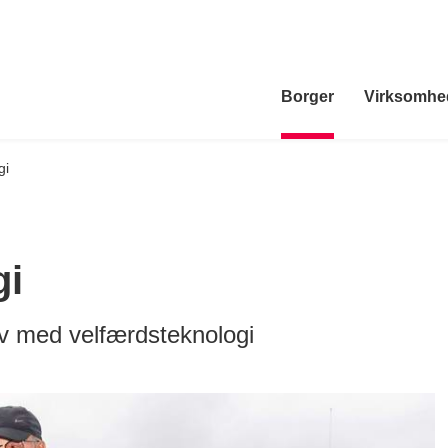
Borger
Virksomhe
gi
gi
liv med velfærdsteknologi