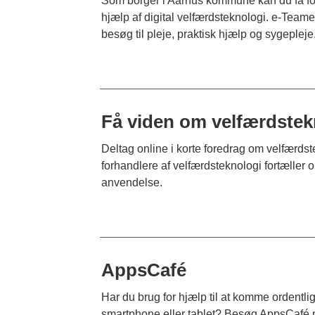
Som borger i Aarhus kommune kan du få for
hjælp af digital velfærdsteknologi. e-Teamet 
besøg til pleje, praktisk hjælp og sygepleje
Få viden om velfærdstek
Deltag online i korte foredrag om velfærdst
forhandlere af velfærdsteknologi fortæller
anvendelse.
AppsCafé
Har du brug for hjælp til at komme ordentli
smartphone eller tablet? Besøg AppsCafé 