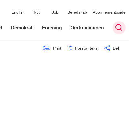
English
Nyt
Job
Beredskab
Abonnementsside
d
Demokrati
Forening
Om kommunen
Print
Forstør tekst
Del