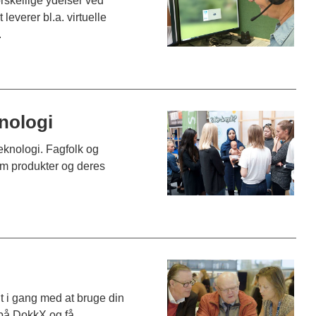
skellige ydelser ved
leverer bl.a. virtuelle
.
nologi
eknologi. Fagfolk og
 om produkter og deres
gt i gang med at bruge din
på DokkX og få