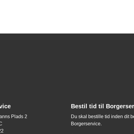
vice
Bestil tid til Borgerse
nns Plads 2
Du skal bestille tid inden dit 
C
Borgerservice.
22