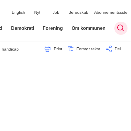
English
Nyt
Job
Beredskab
Abonnementsside
d
Demokrati
Forening
Om kommunen
Print
Forstør tekst
Del
d handicap