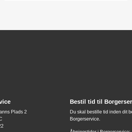
vice
Bestil tid til Borgerse
nns Plads 2
Du skal bestille tid inden dit 
C
Borgerservice.
22
Åbningstider i Borgerservice: