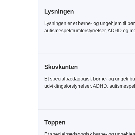
Lysningen
Lysningen er et børne- og ungehjem til bør
autismespektrumforstyrrelser, ADHD og men
Skovkanten
Et specialpædagogisk børne- og ungetilbud 
udviklingsforstyrrelser, ADHD, autismespek
Toppen
Et specialpædagogisk børne- og ungehjem t