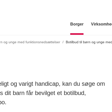
Borger
Virksomhe
age til
n og unge med funktionsnedsættelser
/
Botilbud til børn og unge me
deligt og varigt handicap, kan du søge om
is dit barn får bevilget et botilbud,
bo.