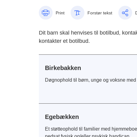
Print
Forstør tekst
Dit barn skal henvises til botilbud, kon
kontakter et botilbud.
Birkebakken
Døgnophold til børn, unge og voksne med b
Egebækken
Et støtteophold til familier med hjemmeboe
nedsat fysisk og/eller psykisk handicap.