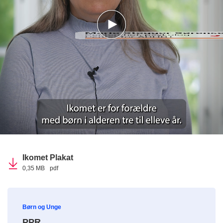
Ikomet Plakat
0,35 MB
pdf
Børn og Unge
PPR