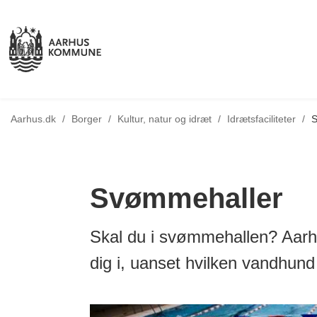
Tilbage til
Aarhus.dk
/
Borger
/
Kultur, natur og idræt
/
Idrætsfaciliteter
/
S
Svømmehaller
Skal du i svømmehallen? Aarhu
dig i, uanset hvilken vandhund