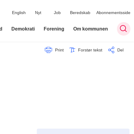
English
Nyt
Job
Beredskab
Abonnementsside
d
Demokrati
Forening
Om kommunen
Print
Forstør tekst
Del