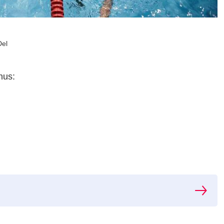
Del
hus: