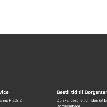
vice
Bestil tid til Borgerse
nns Plads 2
Du skal bestille tid inden dit 
C
Borgerservice.