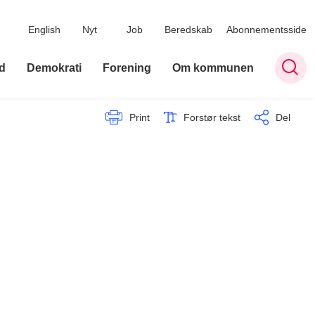
English
Nyt
Job
Beredskab
Abonnementsside
d
Demokrati
Forening
Om kommunen
Print
Forstør tekst
Del