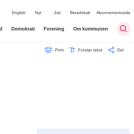
English
Nyt
Job
Beredskab
Abonnementsside
d
Demokrati
Forening
Om kommunen
Print
Forstør tekst
Del