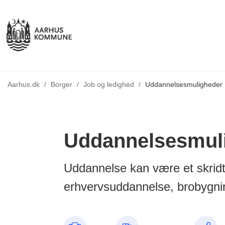
Tilbage til
Aarhus.dk
/
Borger
/
Job og ledighed
/
Uddannelsesmuligheder
Uddannelsesmul
Uddannelse kan være et skridt p
erhvervsuddannelse, brobygn