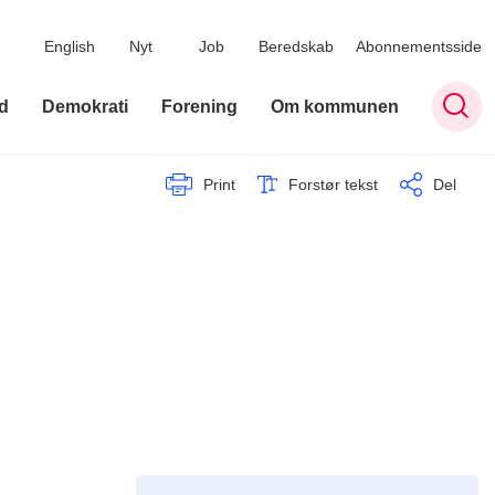
English
Nyt
Job
Beredskab
Abonnementsside
d
Demokrati
Forening
Om kommunen
Print
Forstør tekst
Del