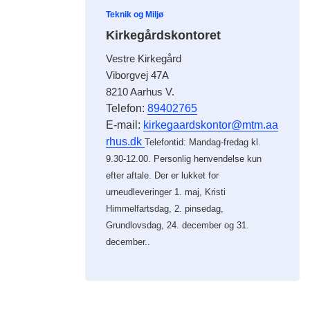
Teknik og Miljø
Kirkegårdskontoret
Vestre Kirkegård
Viborgvej 47A
8210 Aarhus V.
Telefon:
89402765
E-mail:
kirkegaardskontor@mtm.aa
rhus.dk
Telefontid: Mandag-fredag kl.
9.30-12.00. Personlig henvendelse kun
efter aftale. Der er lukket for
urneudleveringer 1. maj, Kristi
Himmelfartsdag, 2. pinsedag,
Grundlovsdag, 24. december og 31.
december..