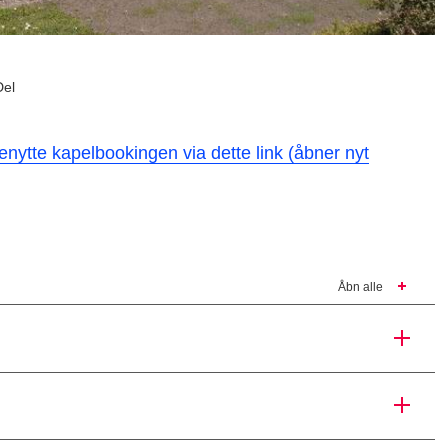
Del
nytte kapelbookingen via dette link (åbner nyt
Åbn alle