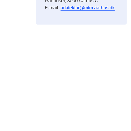
Rådhuset, 8000 Aarhus C
E-mail:
arkitektur@mtm.aarhus.dk