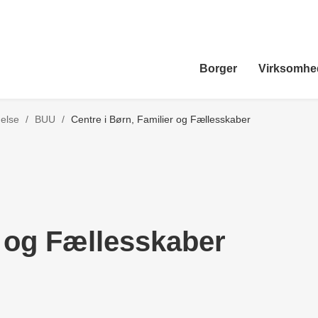
Borger
Virksomhe
Tilbage til
gelse
/
BUU
/
Centre i Børn, Familier og Fællesskaber
r og Fællesskaber