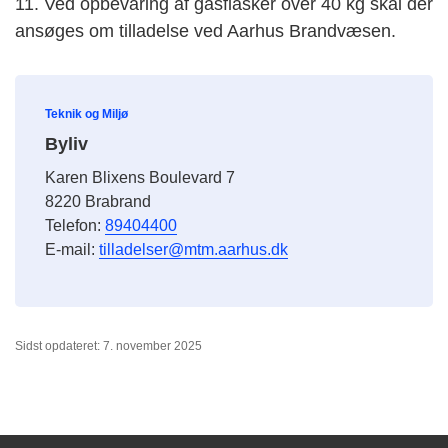
11. Ved opbevaring af gasflasker over 40 kg skal der
ansøges om tilladelse ved Aarhus Brandvæsen.
Teknik og Miljø
Byliv
Karen Blixens Boulevard 7
8220 Brabrand
Telefon:
89404400
E-mail:
tilladelser@mtm.aarhus.dk
Sidst opdateret: 7. november 2025