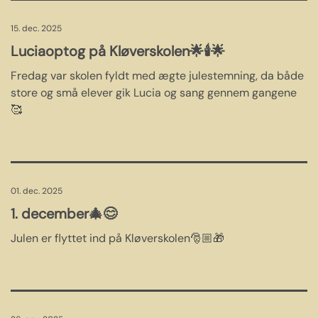
15. dec. 2025
Luciaoptog på Kløverskolen🌟🕯️🌟
Fredag var skolen fyldt med ægte julestemning, da både
store og små elever gik Lucia og sang gennem gangene
🥰
01. dec. 2025
1. december🎄😊
Julen er flyttet ind på Kløverskolen🎅🏼🎁