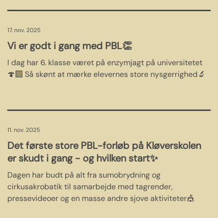
17. nov. 2025
Vi er godt i gang med PBL👏
I dag har 6. klasse været på enzymjagt på universitetet
🍄‍🟫 Så skønt at mærke elevernes store nysgerrighed🔬
11. nov. 2025
Det første store PBL-forløb på Kløverskolen
er skudt i gang - og hvilken start✨
Dagen har budt på alt fra sumobrydning og
cirkusakrobatik til samarbejde med tagrender,
pressevideoer og en masse andre sjove aktiviteter🎪