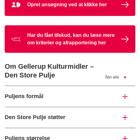
Opret ansøgning ved at klikke her
MitId
Ikon
Har du fået tilskud, kan du læse mere
om kriterier og afrapportering her
Om Gellerup Kulturmidler –
Den Store Pulje
Åbn alle
Puljens formål
Den Store Pulje støtter
Puljens størrelse