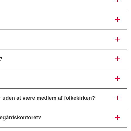
?
r uden at være medlem af folkekirken?
kegårdskontoret?