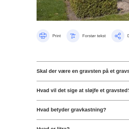
Print
Forstør tekst
Skal der være en gravsten på et grav
Hvad vil det sige at sløjfe et gravsted
Hvad betyder gravkastning?
Hvad er litra?