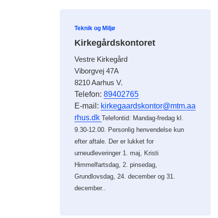
Teknik og Miljø
Kirkegårdskontoret
Vestre Kirkegård
Viborgvej 47A
8210 Aarhus V.
Telefon:
89402765
E-mail:
kirkegaardskontor@mtm.aa
rhus.dk
Telefontid: Mandag-fredag kl.
9.30-12.00. Personlig henvendelse kun
efter aftale. Der er lukket for
urneudleveringer 1. maj, Kristi
Himmelfartsdag, 2. pinsedag,
Grundlovsdag, 24. december og 31.
december..