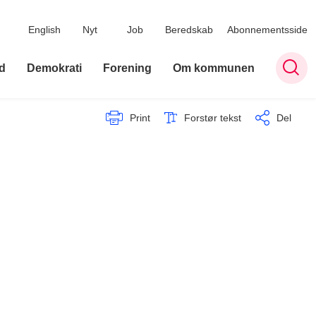
English
Nyt
Job
Beredskab
Abonnementsside
d
Demokrati
Forening
Om kommunen
Print
Forstør tekst
Del