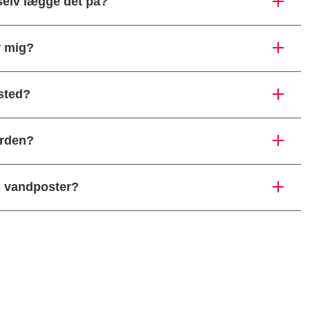
selv lægge det på?
r mig?
vsted?
ården?
s vandposter?