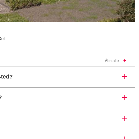
Del
Åbn alle
sted?
?