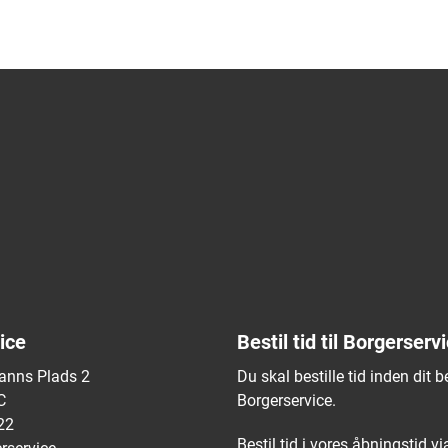
ice
Bestil tid til Borgerserv
nns Plads 2
Du skal bestille tid inden dit b
C
Borgerservice.
22
Bestil tid i vores åbningstid via