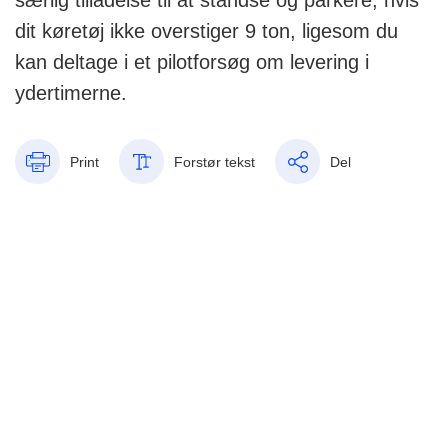
særlig tilladelse til at standse og parkere, hvis
dit køretøj ikke overstiger 9 ton, ligesom du
kan deltage i et pilotforsøg om levering i
ydertimerne.
Print
Forstør tekst
Del