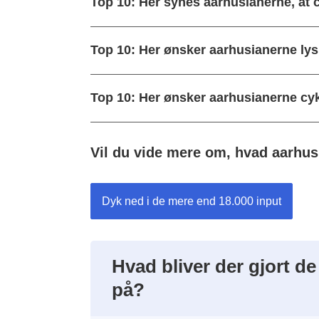
Top 10: Her synes aarhusianerne, at c
Top 10: Her ønsker aarhusianerne lys
Top 10: Her ønsker aarhusianerne cy
Vil du vide mere om, hvad aarhus
Dyk ned i de mere end 18.000 input
Hvad bliver der gjort d
på?