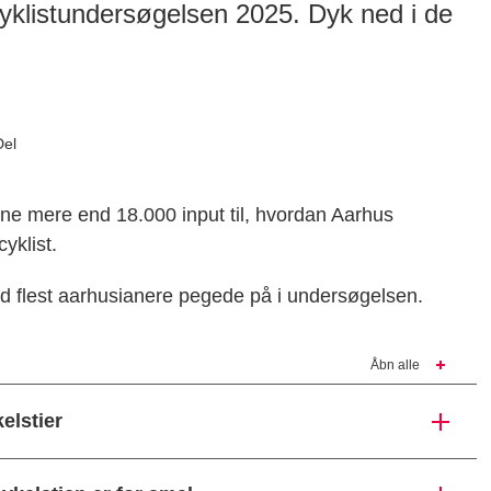
yklistundersøgelsen 2025. Dyk ned i de
Del
rne mere end 18.000 input til, hvordan Aarhus
yklist.
ad flest aarhusianere pegede på i undersøgelsen.
Åbn alle
elstier