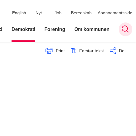
English
Nyt
Job
Beredskab
Abonnementsside
d
Demokrati
Forening
Om kommunen
Print
Forstør tekst
Del