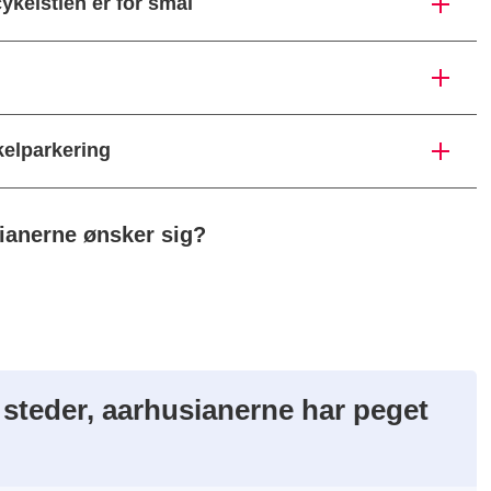
ykelstien er for smal
kelparkering
ianerne ønsker sig?
e steder, aarhusianerne har peget