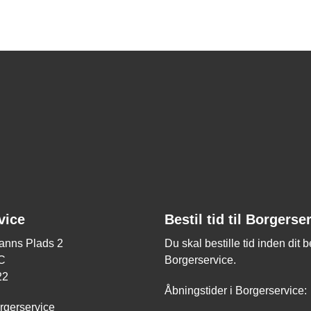
 input til steder, der i dag er gode at cykle.
 brugt i det fremadrettede arbejde med at forbedre
mune.
vice
Bestil tid til Borgerse
nns Plads 2
Du skal bestille tid inden dit 
C
Borgerservice.
22
Åbningstider i Borgerservice:
rgerservice