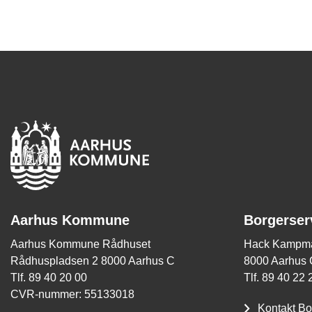
smalle - der er dog givet mere end 3.000
Resultaterne i undersøgelsen vil blive
forholdene for cyklister i Aarhus Kom
Aarhus Kommune
Borgerser
Aarhus Kommune Rådhuset
Hack Kampma
Rådhuspladsen 2 8000 Aarhus C
8000 Aarhus 
Tlf. 89 40 20 00
Tlf. 89 40 22 
CVR-nummer: 55133018
Kontakt Bo