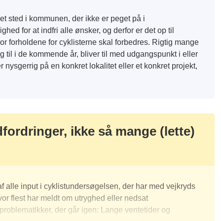
t sted i kommunen, der ikke er peget på i
ed for at indfri alle ønsker, og derfor er det op til
hvor forholdene for cyklisterne skal forbedres. Rigtig mange
ing til i de kommende år, bliver til med udgangspunkt i eller
 nysgerrig på en konkret lokalitet eller et konkret projekt,
ordringer, ikke så mange (lette)
af alle input i cyklistundersøgelsen, der har med vejkryds
vor flest har meldt om utryghed eller nedsat
roblematikker, der går igen: Lange ventetider og